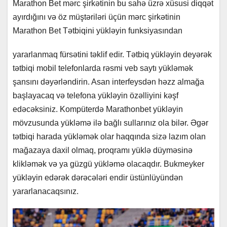
Marathon Bet mərc şirkətinin bu sahə üzrə xüsusi diqqət
ayırdığını və öz müştəriləri üçün mərc şirkətinin
Marathon Bet Tətbiqini yükləyin funksiyasından
yararlanmaq fürsətini təklif edir. Tətbiq yükləyin deyərək
tətbiqi mobil telefonlarda rəsmi veb saytı yükləmək
şansını dəyərləndirin. Asan interfeysdən həzz almağa
başlayacaq və telefona yükləyin özəlliyini kəşf
edəcəksiniz. Kompüterdə Marathonbet yükləyin
mövzusunda yükləmə ilə bağlı sullarınız ola bilər. Əgər
tətbiqi harada yükləmək olar haqqında sizə lazım olan
mağazaya daxil olmaq, proqramı yüklə düyməsinə
klikləmək və ya güzgü yükləmə olacaqdır. Bukmeyker
yükləyin edərək dərəcələri endir üstünlüyündən
yararlanacaqsınız.