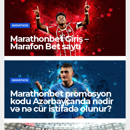
MARATHON
Marathonbet Giriş –
Marafon Bet saytı
MARATHON
Marathonbet promosyon
kodu Azərbaycanda nədir
və nə cür istifadə olunur?